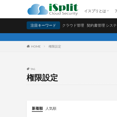
特許取得「文字コ
イスプリとは
クラウド管理
契約書
特許取得「文字コ
注目キーワード
クラウド管理
契約書管理 シス
カテゴリー
HOME
権限設定
タグ
アイタスク初期設
TAG
データベース管理
権限設定
個人情報の管理
請求書管理
新着順
人気順