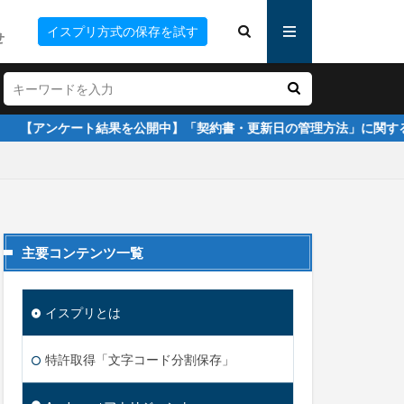
ー
イスプリ方式の保存を試す
せ
表記
ー
ケート結果を公開中】「契約書・更新日の管理方法」に関する調査
ース化
例
主要コンテンツ一覧
権限設定
イスプリとは
特許取得「文字コード分割保存」