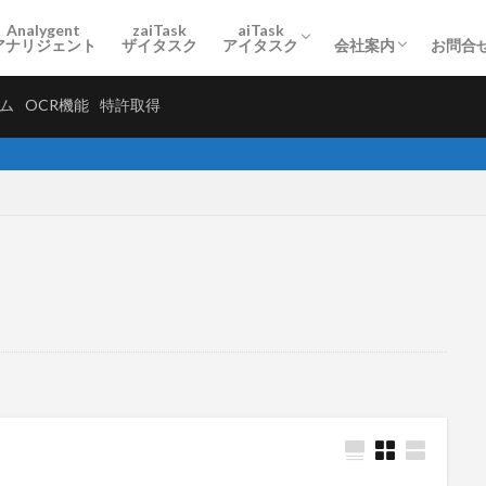
ード分割保存」
経営理念
プライバシーポリシ
Analygent
zaiTask
aiTask
アナリジェント
ザイタスク
アイタスク
会社案内
お問合
管理 システム
OCR機能
特許取得
利用規約・特定商取引法に基づく
無料お試し3ヶ月エントリー
クラウド保存の利便性
安心のセキュリティー
オンライン導入相談
利用シーン
OCR市場
料金体系
ード分割保存」
経営理念
プライバシーポリシ
テム
OCR機能
特許取得
【アン
定
クラウド保存
クラウド管理
セキュリティー重視
データベ
データ共有
プレスリリース
メンバー追加
不動産業界活用事
個人情報管理
契約書管理
履歴書管理
帳票管理
操作方法
検索