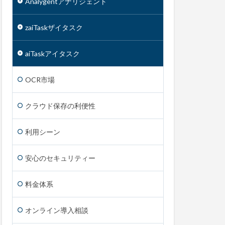
Analygent
アナリジェント
zaiTask
ザイタスク
aiTask
アイタスク
OCR市場
クラウド保存の利便性
利用シーン
安心のセキュリティー
料金体系
オンライン導入相談