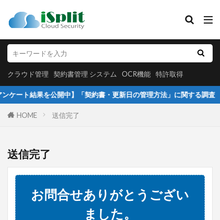
クラウド管理
契約書管理 システム
OCR機能
特許取得
カテゴリー
クラウド管理
契約書管理 システム
OCR機能
特許取得
ケート結果を公開中】「契約書・更新日の管理方法」に関する調査
タグ
HOME
送信完了
アイタスク初期設定
クラウド保存
クラウド管理
セキュリティー重視
送信完了
データベース化
データベース管理
データ共有
プレスリリース
メンバー追加
お問合せありがとうござい
不動産業界活用事例
個人情報の管理
個人情報管理
契約書管理
履歴書管理
ました。