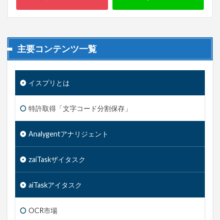
主要コンテンツ一覧
イスプリとは
特許取得「文字コード分割保存」
Analygent
アナリジェント
zaiTask
ザイタスク
aiTask
アイタスク
OCR市場