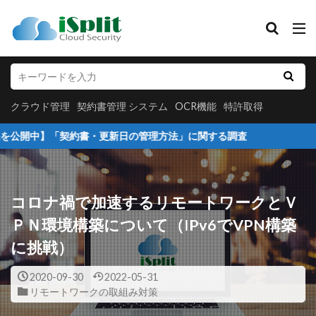
クラウド管理
契約書管理 システム
OCR機能
特許取得
カテゴリー
クラウド管理
契約書管理 システム
OCR機能
特許取得
「契約書・更新日の管理方法」に関する調査
タグ
アイタスク初期設定
クラウド保存
コロナ禍で加速するリモートワークとＶ
クラウド管理
セキュリティー重視
ＰＮ環境構築について（IPv6でVPN構築
データベース化
データベース管理
に挑戦）
データ共有
プレスリリース
メンバー追加
不動産業界活用事例
個人情報の管理
2020-09-30
2022-05-31
リモートワークの取組み対策
個人情報管理
契約書管理
履歴書管理