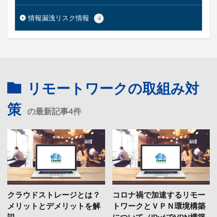
情報漏洩リスク情報
4
リモートワークの取組み対
策
の最新記事4件
クラウドストレージとは？
コロナ禍で加速するリモー
メリットとデメリットを解
トワークとＶＰＮ環境構築
説
について（IPv6でVPN構築