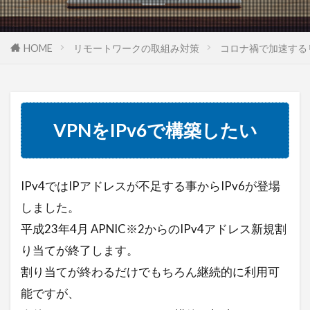
帳票管理
操作方法
権限設定
請求書管理
HOME
リモートワークの取組み対策
コロナ禍で加速する
検索
VPNをIPv6で構築したい
IPv4ではIPアドレスが不足する事からIPv6が登場
しました。
平成23年4月 APNIC※2からのIPv4アドレス新規割
り当てが終了します。
割り当てが終わるだけでもちろん継続的に利用可
能ですが、