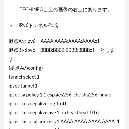
TECHINFOは上の画像の右上にあります。
３．IPv6トンネル作成
拠点Aのipv6 AAAA:AAAA:AAAA:AAAA::1
拠点Bのipv6 BBBB:BBBB:BBBB:BBBB::1 としま
す。
(拠点Aのconfig)
tunnel select 1
ipsec tunnel 1
ipsec sa policy 1 1 esp aes256-cbc sha256-hmac
ipsec ike keepalive log 1 off
ipsec ike keepalive use 1 on heartbeat 10 6
ipsec ike local address 1 AAAA:AAAA:AAAA:AAAA::1