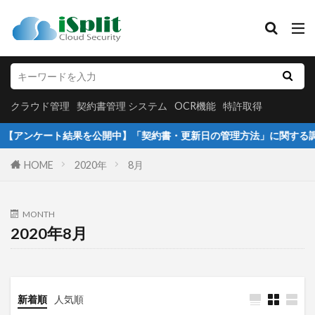
クラウド管理
契約書管理 システム
OCR機能
特許取得
カテゴリー
クラウド管理
契約書管理 システム
OCR機能
特許取得
ンケート結果を公開中】「契約書・更新日の管理方法」に関する調査
タグ
HOME
2020年
8月
アイタスク初期設定
クラウド保存
クラウド管理
セキュリティー重視
MONTH
データベース化
データベース管理
2020年8月
データ共有
プレスリリース
メンバー追加
不動産業界活用事例
個人情報の管理
個人情報管理
契約書管理
履歴書管理
新着順
人気順