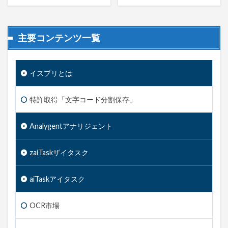
主要コンテンツ一覧
イスプリとは
特許取得「文字コード分割保存」
Analygent
アナリジェント
zaiTask
ザイタスク
aiTask
アイタスク
OCR市場