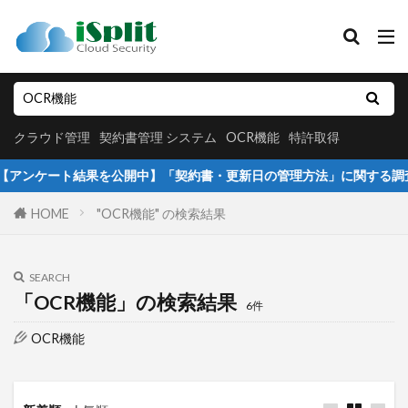
クラウド管理
契約書管理 システム
OCR機能
特許取得
カテゴリー
クラウド管理
契約書管理 システム
OCR機能
特許取得
ンケート結果を公開中】「契約書・更新日の管理方法」に関する調査
タグ
HOME
"OCR機能" の検索結果
アイタスク初期設定
クラウド保存
クラウド管理
セキュリティー重視
SEARCH
データベース化
データベース管理
「OCR機能」の検索結果
6件
データ共有
プレスリリース
メンバー追加
OCR機能
不動産業界活用事例
個人情報の管理
個人情報管理
契約書管理
履歴書管理