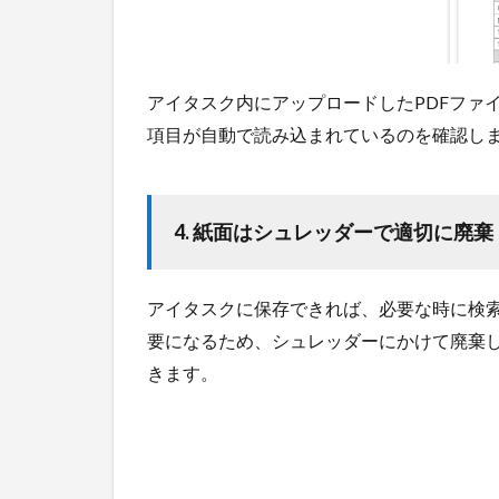
存
4
メリ
アイタスク内にアップロードしたPDFファ
ッ
ト・
項目が自動で読み込まれているのを確認し
利便
性
4.1
4. 紙面はシュレッダーで適切に廃棄
1. 紙
を捨
てら
アイタスクに保存できれば、必要な時に検
れる
要になるため、シュレッダーにかけて廃棄
4.2
きます。
2. 必
要な
時
に、
検索
して