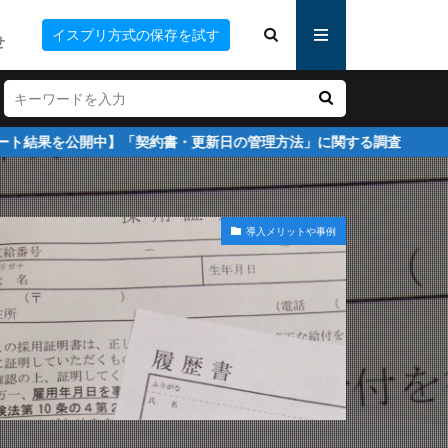
ー
イスプリ方式の保存を試す
せ
表記
ー
開中】「契約書・更新日の管理方法」に関する調査
導入メリットや事例
ース化
例
権限設定