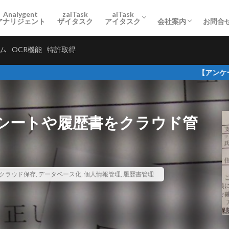
ード分割保存」
経営理念
プライバシーポリシ
Analygent
zaiTask
aiTask
アナリジェント
ザイタスク
アイタスク
会社案内
お問合
管理 システム
OCR機能
特許取得
利用規約・特定商取引法に基づく
無料お試し3ヶ月エントリー
クラウド保存の利便性
安心のセキュリティー
オンライン導入相談
利用シーン
OCR市場
料金体系
ード分割保存」
経営理念
プライバシーポリシ
テム
OCR機能
特許取得
【アンケート結果を公
シートや履歴書をクラウド管
定
クラウド保存
クラウド管理
セキュリティー重視
データベ
データ共有
プレスリリース
メンバー追加
不動産業界活用事
個人情報管理
契約書管理
履歴書管理
帳票管理
操作方法
クラウド保存
,
データベース化
,
個人情報管理
,
履歴書管理
検索