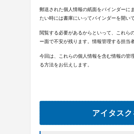
い時
郵送された個人情報の紙面をバインダーに
2
たい時には書庫にいってバインダーを開い
ア
イ
タ
閲覧する必要があるからといって、これら
ス
ー面で不安が残ります。情報管理する担当
ク
を
今回は、これらの個人情報を含む情報の管
使
っ
る方法をお伝えします。
た
管
理
方
法
2.0.1
アイタスク
1. 紙面
の履歴
書をス
キャン