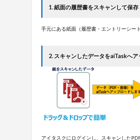
して保
1. 紙面の履歴書をスキャンして保存
存
2.0.2
2. スキ
手元にある紙面（履歴書・エントリーシート
ャンし
たデー
タを
aiTask
2. スキャンしたデータをaiTaskへ
へアッ
プロー
ド
2.0.3
3. 自動
で読み
込まれ
た管理
項目を
チェッ
ク
アイタスクにログインし、スキャンしたPD