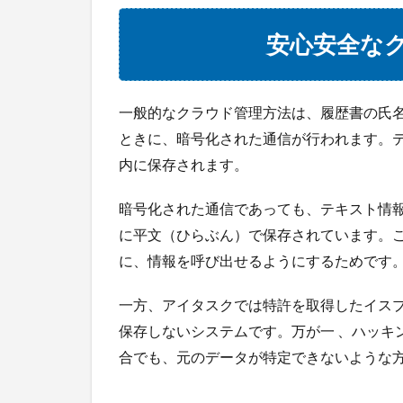
見つ
けら
安心安全な
れる
4.3
3. 鍵
一般的なクラウド管理方法は、履歴書の氏
をか
ときに、暗号化された通信が行われます。
けら
れる
内に保存されます。
（閲
覧制
暗号化された通信であっても、テキスト情
限が
に平文（ひらぶん）で保存されています。
でき
る）
に、情報を呼び出せるようにするためです
4.4
一方、アイタスクでは特許を取得したイス
4. 安
全に
保存しないシステムです。万が一 、ハッキ
保管
合でも、元のデータが特定できないような
（イ
スプ
リ方