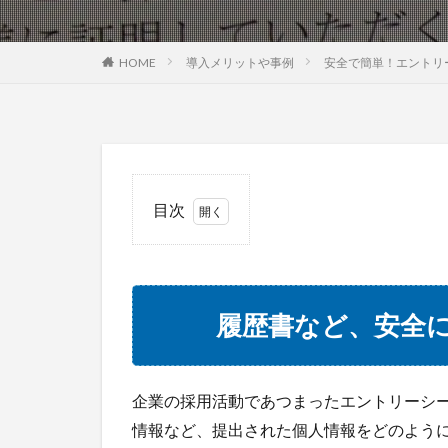
HOME
導入メリットや事例
安全で簡単！エントリ
目次
1
履歴
書な
ど、
履歴書など、安全
安全
にデ
ータ
ベー
企業の採用活動であつまったエントリーシ
ス化
情報など、提出された個人情報をどのよう
した