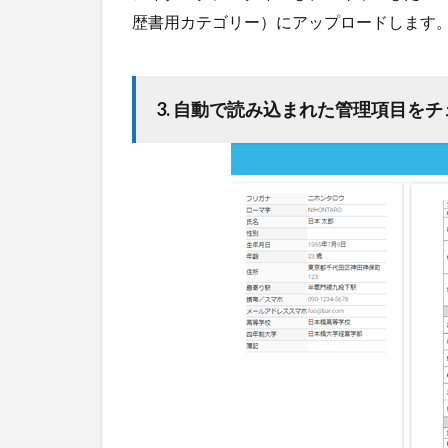
2.0.4
歴書用カテゴリー）にアップロードします
4. 紙面
はシュ
レッダ
ーで適
3. 自動で読み込まれた管理項目を
切に廃
棄
3
安
心
安
全
な
ク
ラ
ウ
ド
デ
ー
タ
保