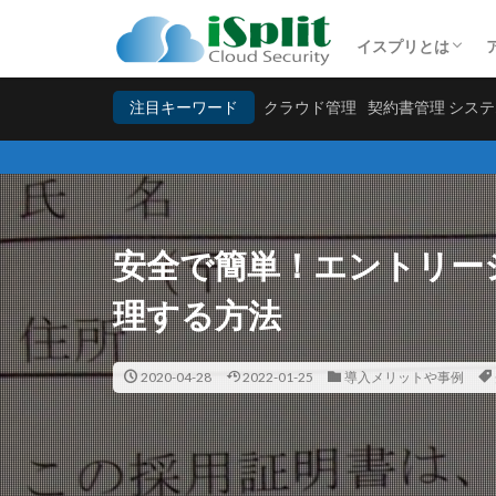
特許取得「文字コ
イスプリとは
クラウド管理
契約書
特許取得「文字コ
注目キーワード
クラウド管理
契約書管理 シス
カテゴリー
タグ
安全で簡単！エントリー
アイタスク初期設
データベース管理
理する方法
個人情報の管理
請求書管理
2020-04-28
2022-01-25
導入メリットや事例