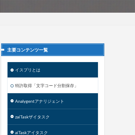
主要コンテンツ一覧
イスプリとは
特許取得「文字コード分割保存」
Analygent
アナリジェント
zaiTask
ザイタスク
aiTask
アイタスク